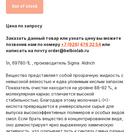
Out of stock
Цена по запросу
Заказать данный товар или узнать цену вы можете
позвонив нам по номеру
+7 (926)
476 32 54
или
написать на почту order@belbiolab.ru
Почему нам доверяют
О
1л, 69780-1L , производитель Sigma Aldrich
Вещество представляет собой прозрачную жидкость с
БелБиоЛаб — молодая
невысокой вязкостью и едва уловимым кислым запахом.
биотехнологическая компания,
Показатель очистки находится на уровне 88–92 %, а
разработчик и производитель
реагентов для научных
молекулярная каркас отличается высокой
исследований, основана в 2015 году!
стабильностью. Благодаря этому молочная L-(+)-
Миссия компании заключается
кислота превращается в универсальное сырьё для
в производстве различных
выпуска высокоэффективных полимеров и особых видов
ферментов и реакционных буферов
для генной инженерии,
смол. Если брать вещество в концентрированном виде,
молекулярной биологии,
оно демонстрирует ярко выраженную химическую
лабораторной диагностики. Наши
активность, что открывает путь к синтезу самых разных