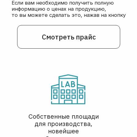
Телефоны
Почта
+7 (926) 476 32 54
order@belbiolab.ru
Адрес
Соц сети
г. Москва, Годовикова 9,
Мы всегда
стр 12, подъезд 12.1, этаж
на связи:
1, пом. 1.4
© БелБиоЛаб