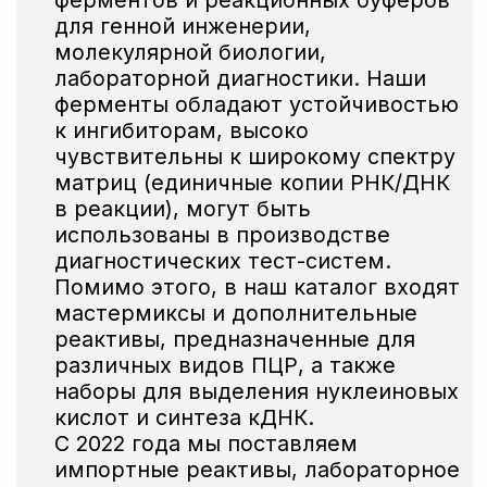
Вы можете
протестировать
нашу
продукцию и заказать тестовые образцы
прямо сейчас!
Заказать образцы
Если вам необходимо получить полную
информацию о ценах на продукцию,
то вы можете сделать это, нажав на кнопку
Смотреть прайс
Собственные площади
для производства,
новейшее