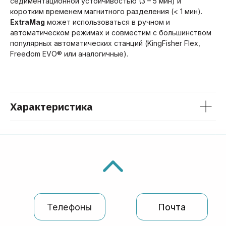
седиментационной устойчивостью (3 – 5 мин) и
Адрес
Соц сети
коротким временем магнитного разделения (< 1 мин).
ExtraMag
может использоваться в ручном и
г. Москва, Годовикова 9,
Мы всегда
стр 12, подъезд 12.1, этаж
на связи:
автоматическом режимах и совместим с большинством
1, пом. 1.4
популярных автоматических станций (KingFisher Flex,
Freedom EVO® или аналогичные).
© БелБиоЛаб
Политика конфиденциальности
Характеристика