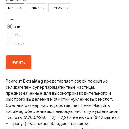
Наименование
R-MB25-5
R-MB25-50
R-MB25-100
Объем
5 мл
50 мл
100 мл
Купить
Реагент
ExtraMag
представляет собой покрытые
силикагелем суперпарамагнитные частицы,
предназначенные для высокопроизводительного и
быстрого выделения и очистки нуклеиновых кислот.
Телефоны
Почта
Средний размер частиц составляет 1 мкм. Частицы
ExtraMag обеспечивают высокую чистоту нуклеиновой
+7 (926) 476 32 54
order@belbiolab.ru
кислоты (А260/А280 = 2,1 – 2,2) и её выход (6–12 мкг на 1
мг гранул). Частьицы обладают высокой