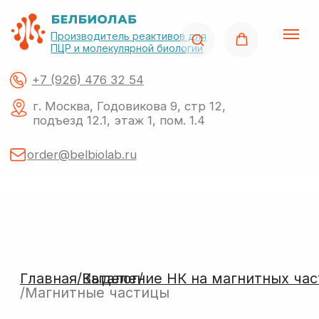
Производитель реактивов для
ПЦР и молекулярной биологии
+7 (926) 476 32 54
г. Москва, Годовикова 9, стр 12,
подъезд 12.1, этаж 1, пом. 1.4
order@belbiolab.ru
Главная/
Выделение НК на магнитных частицах
Каталог/
/Магнитные частицы
Поиск по сайту
О нас
Акции
Каталог
Импор