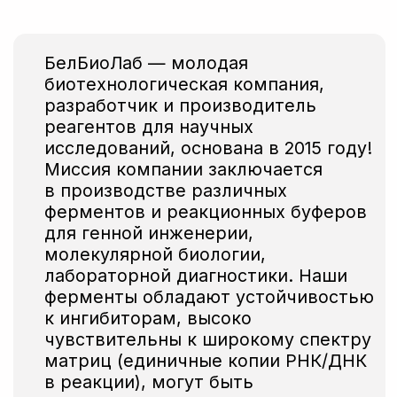
реактивы, предназначенные для
различных видов ПЦР, а также
наборы для выделения нуклеиновых
кислот и синтеза кДНК.
С 2022 года мы поставляем
импортные реактивы, лабораторное
оборудование и расходные
материалы от известных мировых
брендов как для своего
производства, так и для крупных
коммерческих компаний-
производителей, научно-
исследовательских институтов,
специализированных лабораторий.
Вы можете
протестировать
нашу
продукцию и заказать тестовые образцы
прямо сейчас!
Заказать образцы
Если вам необходимо получить полную
информацию о ценах на продукцию,