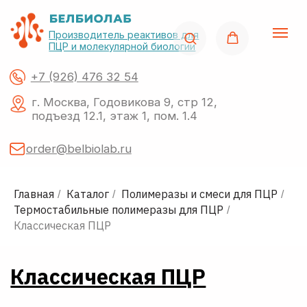
Производитель реактивов для
ПЦР и молекулярной биологии
+7 (926) 476 32 54
г. Москва, Годовикова 9, стр 12,
подъезд 12.1, этаж 1, пом. 1.4
order@belbiolab.ru
Главная
Каталог
Полимеразы и смеси для ПЦР
Классическая ПЦР
/
/
/
Термостабильные полимеразы для ПЦР
/
Классическая ПЦР
Поиск по сайту
О нас
Акции
Каталог
Импор