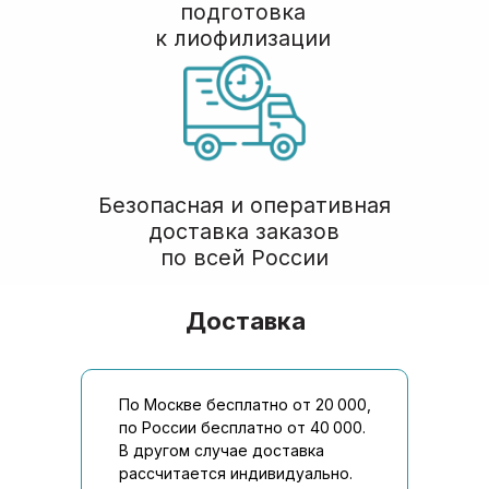
Задать вопрос
Телефоны
Почта
+7 (926) 476 32 54
order@belbiolab.ru
Доставка
Адрес
Соц сети
г. Москва, Годовикова 9,
Мы всегда
стр 12, подъезд 12.1, этаж
на связи:
По Москве бесплатно от 20 000,
1, пом. 1.4
по России бесплатно от 40 000.
© БелБиоЛаб
В другом случае доставка
Политика конфиденциальности
рассчитается индивидуально.