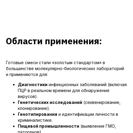
в реакции), могут быть
использованы в производстве
диагностических тест-систем.
Помимо этого, в наш каталог входят
мастермиксы и дополнительные
реактивы, предназначенные для
различных видов ПЦР, а также
наборы для выделения нуклеиновых
Области применения:
кислот и синтеза кДНК.
С 2022 года мы поставляем
импортные реактивы, лабораторное
оборудование и расходные
материалы от известных мировых
Готовые смеси стали «золотым стандартом» в
брендов как для своего
большинстве молекулярно-биологических лабораторий
производства, так и для крупных
и применяются для:
коммерческих компаний-
производителей, научно-
Диагностики
инфекционных заболеваний (включая
исследовательских институтов,
ПЦР в реальном времени для обнаружения
специализированных лабораторий.
вирусов).
Генетических исследований
(секвенирование,
клонирование).
Генотипирования
и идентификации личности в
Вы можете
протестировать
нашу
криминалистике.
продукцию и заказать тестовые образцы
Пищевой промышленности
(выявление ГМО,
прямо сейчас!
патогенов).