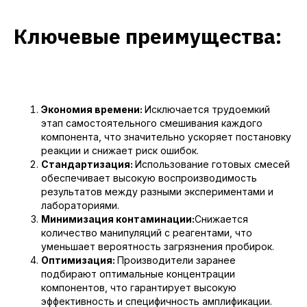
Ключевые преимущества:
Почему нам доверяют
О
Экономия времени:
Исключается трудоемкий
этап самостоятельного смешивания каждого
БелБиоЛаб — молодая
компонента, что значительно ускоряет постановку
биотехнологическая компания,
реакции и снижает риск ошибок.
разработчик и производитель
Стандартизация:
Использование готовых смесей
реагентов для научных
обеспечивает высокую воспроизводимость
исследований, основана в 2015 году!
результатов между разными экспериментами и
Миссия компании заключается
в производстве различных
лабораториями.
ферментов и реакционных буферов
Минимизация контаминации:
Снижается
для генной инженерии,
количество манипуляций с реагентами, что
молекулярной биологии,
уменьшает вероятность загрязнения пробирок.
лабораторной диагностики. Наши
Оптимизация:
Производители заранее
ферменты обладают устойчивостью
подбирают оптимальные концентрации
к ингибиторам, высоко
чувствительны к широкому спектру
компонентов, что гарантирует высокую
матриц (единичные копии РНК/ДНК
эффективность и специфичность амплификации.