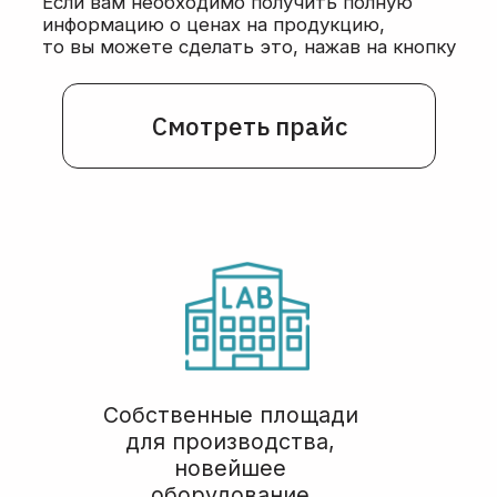
Я даю согласие на
обработку моих
персональных данных
в соответствии с
Политикой конфиденциальности
Задать вопрос
Телефоны
Почта
+7 (926) 476 32 54
order@belbiolab.ru
Адрес
Соц сети
г. Москва, Годовикова 9,
Мы всегда
стр 12, подъезд 12.1, этаж
на связи: