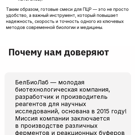
Заказать образцы
Таким образом, готовые смеси для ПЦР — это не просто
удобство, а важный инструмент, который повышает
Если вам необходимо получить полную
надежность, скорость и точность одного из ключевых
информацию о ценах на продукцию,
методов современной биологии и медицины.
то вы можете сделать это, нажав на кнопку
Смотреть прайс
Собственные площади
для производства,
новейшее
оборудование