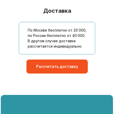
Телефоны
Почта
Доставка
+7 (926) 476 32 54
order@belbiolab.ru
По Москве бесплатно от 20 000,
Адрес
Соц сети
по России бесплатно от 40 000.
В другом случае доставка
г. Москва, Годовикова 9,
Мы всегда
рассчитается индивидуально.
стр 12, подъезд 12.1, этаж
на связи:
1, пом. 1.4
© БелБиоЛаб
Политика конфиденциальности
Рассчитать доставку