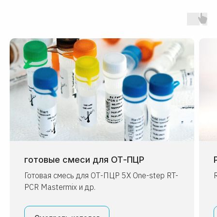
Почему нам доверяют
готовые смеси для ОТ-ПЦР
О
Готовая смесь для ОТ-ПЦР 5X One-step RT-
БелБиоЛаб — молодая
PCR Mastermix и др.
биотехнологическая компания,
разработчик и производитель
реагентов для научных