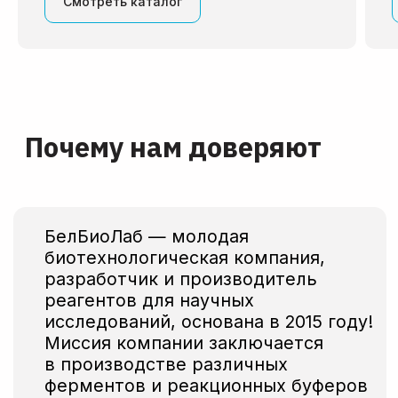
Смотреть каталог
исследований, основана в 2015 году!
Миссия компании заключается
в производстве различных
ферментов и реакционных буферов
для генной инженерии,
молекулярной биологии,
лабораторной диагностики. Наши
ферменты обладают устойчивостью
к ингибиторам, высоко
чувствительны к широкому спектру
матриц (единичные копии РНК/ДНК
в реакции), могут быть
использованы в производстве
диагностических тест-систем.
Помимо этого, в наш каталог входят
мастермиксы и дополнительные
реактивы, предназначенные для
различных видов ПЦР, а также
наборы для выделения нуклеиновых
кислот и синтеза кДНК.
С 2022 года мы поставляем
импортные реактивы, лабораторное
оборудование и расходные
материалы от известных мировых
брендов как для своего
производства, так и для крупных