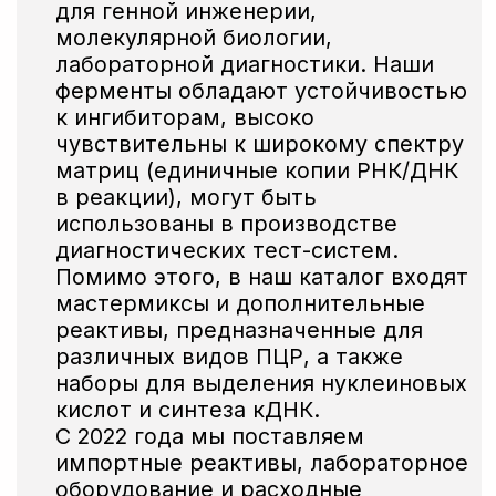
коммерческих компаний-
производителей, научно-
исследовательских институтов,
специализированных лабораторий.
Вы можете
протестировать
нашу
продукцию и заказать тестовые образцы
прямо сейчас!
Заказать образцы
Если вам необходимо получить полную
информацию о ценах на продукцию,
то вы можете сделать это, нажав на кнопку
Смотреть прайс