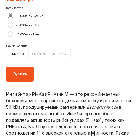
Количество
10 000 е.а./0,25 мл
20 000 е.а./0,5 мл
40 000 е.а./1 мл
Наименование
R-RNM-10
R-RNM-20
R-RNM-40
Купить
Ингибитор РНКаз
РНАзин M — это рекомбинантный
белок мышиного происхождения с молекулярной массой
50 kDa, продуцируемый бактериями
Escherichia coli
в
промышленных масштабах. Ингибитор способен
подавлять активность рибонуклеаз (РНКаз), таких как
Почему нам доверяют
РНКаза A, B и C путём нековалентного связывания в
О
соотношении 1:1 с высокой степенью аффинности. Также