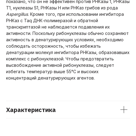
показано, что он не эффективен против РНКазы 1, РНКазы
T1, нуклеазы S1, РНКазы H или РНКаз грибов из рода
БелБиоЛаб — молодая
Aspergillus
. Кроме того, при использовании ингибитора
биотехнологическая компания,
РНКаз с Taq ДНК-полимеразой и обратной
разработчик и производитель
реагентов для научных
транскриптазой не наблюдается подавления их
исследований, основана в 2015 году!
активности. Поскольку рибонуклеазы обычно сохраняют
Миссия компании заключается
активность в денатурирующих условиях, необходимо
в производстве различных
соблюдать осторожность, чтобы избежать
ферментов и реакционных буферов
для генной инженерии,
денатурации молекул ингибитора РНКазы, образовавших
молекулярной биологии,
комплекс с рибонуклеазой. Чтобы предотвратить
лабораторной диагностики. Наши
высвобождение активной рибонуклеазы, следует
ферменты обладают устойчивостью
избегать температур выше 55°C и высоких
к ингибиторам, высоко
концентраций денатурирующих агентов.
чувствительны к широкому спектру
матриц (единичные копии РНК/ДНК
в реакции), могут быть
использованы в производстве
диагностических тест-систем.
Помимо этого, в наш каталог входят
Характеристика
мастермиксы и дополнительные
реактивы, предназначенные для
различных видов ПЦР, а также
наборы для выделения нуклеиновых
кислот и синтеза кДНК.
С 2022 года мы поставляем