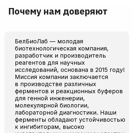
импортные реактивы, лабораторное
оборудование и расходные
материалы от известных мировых
брендов как для своего
производства, так и для крупных
коммерческих компаний-
производителей, научно-
исследовательских институтов,
специализированных лабораторий.
Вы можете
протестировать
нашу
продукцию и заказать тестовые образцы
прямо сейчас!
Заказать образцы
Если вам необходимо получить полную
информацию о ценах на продукцию,
то вы можете сделать это, нажав на кнопку
Смотреть прайс