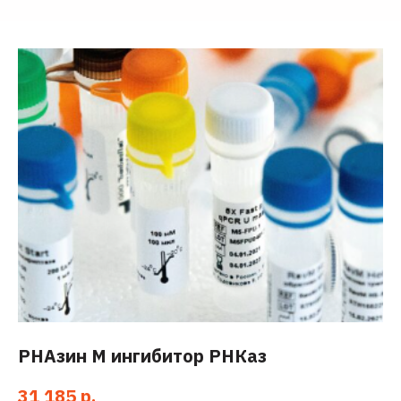
РНАзин M ингибитор РНКаз
31 185
р.