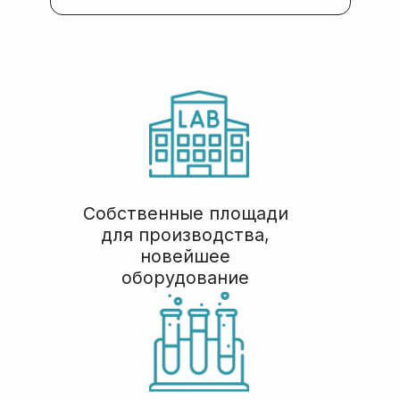
Телефоны
Почта
+7 (926) 476 32 54
order@belbiolab.ru
Адрес
Соц сети
г. Москва, Годовикова 9,
Мы всегда
стр 12, подъезд 12.1, этаж
на связи:
1, пом. 1.4
© БелБиоЛаб
Политика конфиденциальности